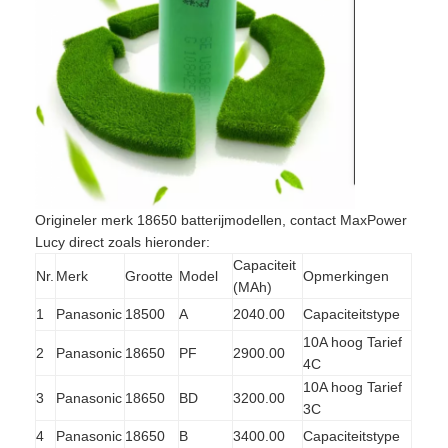
NiMH oplaadbare batterijen
NiCd-oplaadbare batterijen
LCD Battery Charger
NiMH accu 's
NiCd accu packs
Origineler merk 18650 batterijmodellen, contact MaxPower
Lithium ion accu 's
Lucy direct zoals hieronder:
Capaciteit
Nr.
Merk
Grootte
Model
Opmerkingen
Oplaadbare Staafla batterij
(MAh)
1
Panasonic
18500
A
2040.00
Capaciteitstype
noodverlichtingbatterij
10A hoog Tarief
2
Panasonic
18650
PF
2900.00
4C
De Batterij van Li Mno2
10A hoog Tarief
3
Panasonic
18650
BD
3200.00
3C
De Batterij van Li Socl2
4
Panasonic
18650
B
3400.00
Capaciteitstype