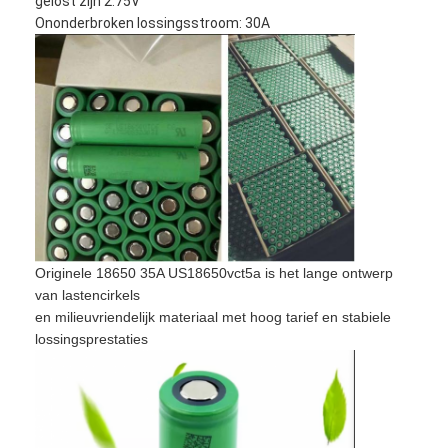
gelost zijn 2.75V
Fabrieksreis
Ononderbroken lossingsstroom: 30A
Kwaliteitscontrole
Contacteer ons
Nieuws
Chat Nu
Originele 18650 35A US18650vct5a is het lange ontwerp
lithiumlifepo4 batterij
van lastencirkels
en milieuvriendelijk materiaal met hoog tarief en stabiele
lithium ionen navulbare batterijen
lossingsprestaties
Lithium Polymer batterij
energieaccu's