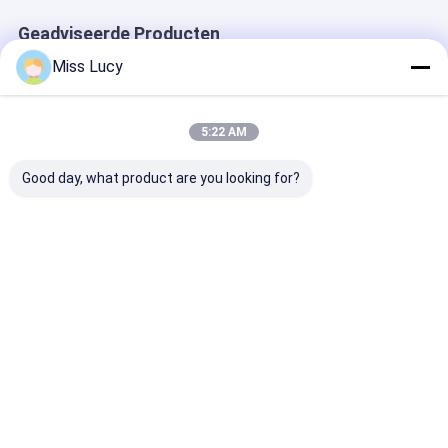
Geadviseerde Producten
Miss Lucy
5:22 AM
Good day, what product are you looking for?
INR18500 Lithium-
Klasse A INR18350
2300mAh 3.7V
ion batterij 2000mAh
Lithium-ion batterij
Lithium Ion
Hoge capaciteit 3.7V
3.7V 900mAh Hoge
Batterijen CB 
oplaadbare Li-ion
capaciteit
IEC2133 CB
batterij
oplaadbare batterij
Beste prijs
Beste prijs
Beste pri
Thuis
Desktop Site
Sitemap
Privacybeleid
Kwaliteit
lithiumlifepo4 batterij
China Fabriek.Copyright © 2026