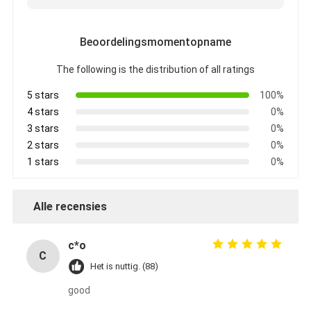
Beoordelingsmomentopname
The following is the distribution of all ratings
5 stars
100%
4 stars
0%
3 stars
0%
2 stars
0%
1 stars
0%
Alle recensies
c*o
C
Het is nuttig. (88)
good