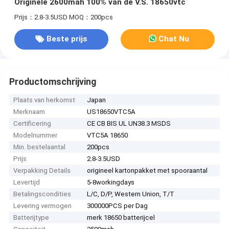
Originele 2600mah 100% van de V.S. 18650vtc
Prijs：2.8-3.5USD
MOQ：200pcs
Beste prijs
Chat Nu
Productomschrijving
Plaats van herkomst
Japan
Merknaam
US18650VTC5A
Certificering
CE CB BIS UL UN38.3 MSDS
Modelnummer
VTC5A 18650
Min. bestelaantal
200pcs
Prijs
2.8-3.5USD
Verpakking Details
origineel kartonpakket met spooraantal
Levertijd
5-8workingdays
Betalingscondities
L/C, D/P, Western Union, T/T
Levering vermogen
300000PCS per Dag
Batterijtype
merk 18650 batterijcel