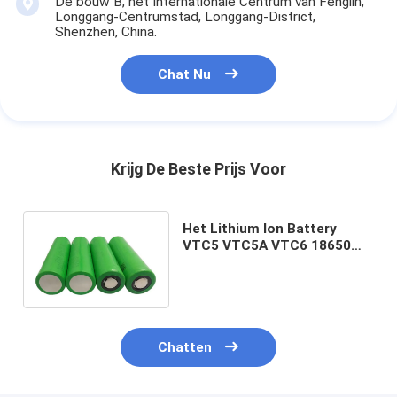
De bouw B, het Internationale Centrum van Fenglin,
Longgang-Centrumstad, Longgang-District,
Shenzhen, China.
Chat Nu
Krijg De Beste Prijs Voor
Het Lithium Ion Battery
VTC5 VTC5A VTC6 18650
Originele 2600mah 100% van
de V.S. 18650vtc
Chatten