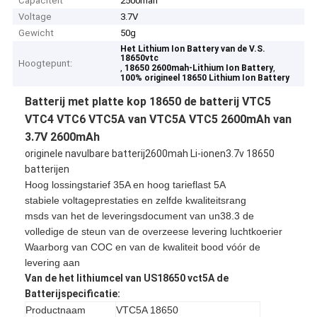
Capaciteit
2500mah
Voltage
3.7V
Gewicht
50g
Het Lithium Ion Battery van de V.S.
18650vtc
Hoogtepunt:
,
,
18650 2600mah-Lithium Ion Battery
100% origineel 18650 Lithium Ion Battery
Batterij met platte kop 18650 de batterij VTC5
VTC4 VTC6 VTC5A van VTC5A
VTC5 2600mAh van
3.7V 2600mAh
originele navulbare batterij2600mah Li-ionen3.7v 18650
batterijen
Hoog lossingstarief 35A en hoog tarieflast 5A
stabiele voltageprestaties en zelfde kwaliteitsrang
msds van het de leveringsdocument van un38.3 de
volledige de steun van de overzeese levering luchtkoerier
Waarborg van COC en van de kwaliteit bood vóór de
levering aan
Van de het lithiumcel van US18650 vct5A de
Batterijspecificatie:
Productnaam
VTC5A 18650