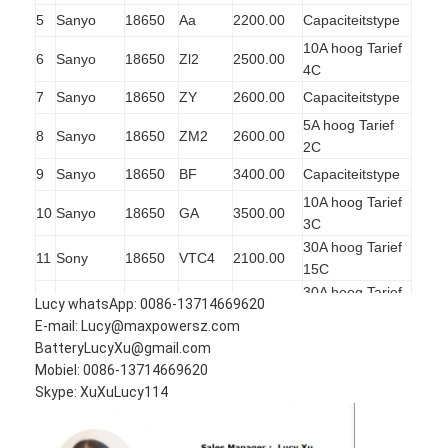
Primaire Lithiumbatterij
5
Sanyo
18650
Aa
2200.00
Capaciteitstype
10A hoog Tarief
hybride autobatterij
6
Sanyo
18650
Zl2
2500.00
4C
7
Sanyo
18650
ZY
2600.00
Capaciteitstype
5A hoog Tarief
8
Sanyo
18650
ZM2
2600.00
2C
9
Sanyo
18650
BF
3400.00
Capaciteitstype
10A hoog Tarief
10
Sanyo
18650
GA
3500.00
3C
30A hoog Tarief
11
Sony
18650
VTC4
2100.00
15C
30A hoog Tarief
12
Sony
18650
VTC5
2500.00
Lucy whatsApp: 0086-13714669620
12C
E-mail: Lucy@maxpowersz.com
35A hoog Tarief
BatteryLucyXu@gmail.com
13
Sony
18650
VTC5A
2500.00
14c
Mobiel: 0086-13714669620
30A hoog Tarief
Skype: XuXuLucy114
14
Sony
18650
VTC6
3000.00
10C