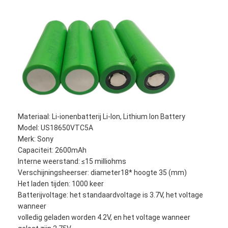
Materiaal: Li-ionenbatterij Li-Ion, Lithium Ion Battery
Model: US18650VTC5A
Merk: Sony
Capaciteit: 2600mAh
Interne weerstand: ≤15 milliohms
Huis
Verschijningsheerser: diameter18* hoogte 35 (mm)
Het laden tijden: 1000 keer
Producten
Batterijvoltage: het standaardvoltage is 3.7V, het voltage
wanneer
Ongeveer ons
volledig geladen worden 4.2V, en het voltage wanneer