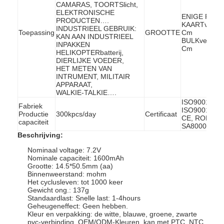
CAMARAS, TOORTSlicht,
ELEKTRONISCHE
ENIGE PC:
PRODUCTEN….
KAARTverpak
INDUSTRIEEL GEBRUIK:
Toepassing
GROOTTE
Cm
KAN AAN INDUSTRIEEL
BULKverpakk
INPAKKEN
Cm
HELIKOPTERbatterij,
DIERLIJKE VOEDER,
HET METEN VAN
INTRUMENT, MILITAIR
APPARAAT,
WALKIE-TALKIE….
ISO9001: 20
Fabriek
ISO9001: 14
Productie
300kpcs/day
Certificaat
CE, ROHS, U
capaciteit
SA8000
Beschrijving:
Nominaal voltage: 7.2V
Nominale capaciteit: 1600mAh
Grootte: 14.5*50.5mm (aa)
Binnenweerstand: mohm
Het cyclusleven: tot 1000 keer
Gewicht ong.: 137g
Standaardlast: Snelle last: 1-4hours
Geheugeneffect: Geen hebben.
Kleur en verpakking: de witte, blauwe, groene, zwarte
pvc-verbinding, OEM/ODM-Kleuren, kan met PTC, NTC