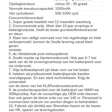
NiMH oplaadbare batterijen
Opslagteeratuur
minus 20 - 45 graad
Normale teeratuurcapaciteit
1500mAh
Het cyclusleven
500-1000 cycli
NiCd-oplaadbare batterijen
Concurrentievoordeel:
1, Super goede kwaliteit met 12 maanden waarborg
LCD Battery Charger
2, Concurrerende prijs. Meer dan 10 jaar ervarings in
batterijproductie, heeft de beste grondstoffenleverancier
en steun.
NiMH accu 's
3, Klaar een veilige voorraad voor het regelmatige en hete
verkoopmodel, kunnen de Snelle levering vanaf klant
geven
NiCd accu packs
vereiste
5, de Uitstekende post-verkoopdienst.
6, Snelle reactie op klantenonderzoek. Heb jaar 6-7 het
Lithium ion accu 's
werk van de de ervaringsverkoop van het batterijwerk voor
uw onderzoek.
Oplaadbare Staafla batterij
7, Vrije bulksteekproef zijn klaar voor uw het testen.
8, hebben wij professionele batterijlopende banden
vooruitgegaan. En een sterk techniekteam. Krijg de
noodverlichtingbatterij
universiteit
van de steun van het KLAPonderzoekscentrum.
9, de productiecapaciteit voor de batterijcel van NIMH aa:
De Batterij van Li Mno2
300kpcs/day. Kan de reusachtige qty OEM orde steunen.
Kan ook geven de kleine orde coz van 145 nr. Personeel in
commercieel centrum om soorten dingen te behandelen.
De Batterij van Li Socl2
10, Fabriek zijn dichtbij aan Shenzhen-haven en de haven
van HK, sparen uw leveringskosten.