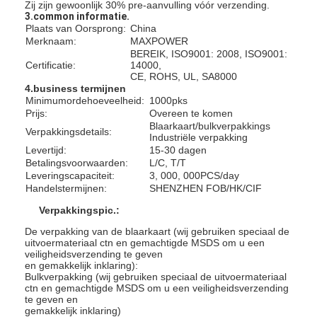
Zij zijn gewoonlijk 30% pre-aanvulling vóór verzending.
3.common informatie.
Plaats van Oorsprong:
China
Merknaam:
MAXPOWER
BEREIK, ISO9001: 2008, ISO9001:
Certificatie:
14000,
CE, ROHS, UL, SA8000
4.business termijnen
Minimumordehoeveelheid:
1000pks
Prijs:
Overeen te komen
Blaarkaart/bulkverpakkings
Verpakkingsdetails:
Industriële verpakking
Levertijd:
15-30 dagen
Betalingsvoorwaarden:
L/C, T/T
Leveringscapaciteit:
3, 000, 000PCS/day
Handelstermijnen:
SHENZHEN FOB/HK/CIF
Verpakkingspic.:
De verpakking van de blaarkaart (wij gebruiken speciaal de
uitvoermateriaal ctn en gemachtigde MSDS om u een
veiligheidsverzending te geven
en gemakkelijk inklaring):
Bulkverpakking (wij gebruiken speciaal de uitvoermateriaal
ctn en gemachtigde MSDS om u een veiligheidsverzending
te geven en
gemakkelijk inklaring)