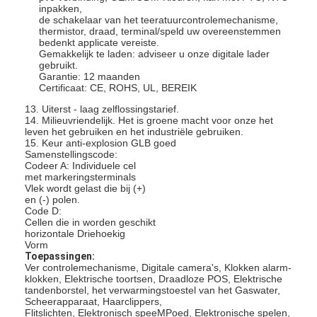
inpakken,
de schakelaar van het teeratuurcontrolemechanisme,
thermistor, draad, terminal/speld uw overeenstemmen
bedenkt applicate vereiste.
Gemakkelijk te laden: adviseer u onze digitale lader
gebruikt.
Garantie: 12 maanden
Certificaat: CE, ROHS, UL, BEREIK
13. Uiterst - laag zelflossingstarief.
14. Milieuvriendelijk. Het is groene macht voor onze het
leven het gebruiken en het industriële gebruiken.
15. Keur anti-explosion GLB goed
Samenstellingscode:
Codeer A: Individuele cel
met markeringsterminals
Vlek wordt gelast die bij (+)
en (-) polen.
Code D:
Cellen die in worden geschikt
horizontale Driehoekig
Huis
Vorm
Toepassingen:
Ver controlemechanisme, Digitale camera's, Klokken alarm-
Producten
klokken, Elektrische toortsen, Draadloze POS, Elektrische
tandenborstel, het verwarmingstoestel van het Gaswater,
Ongeveer ons
Scheerapparaat, Haarclippers,
Flitslichten, Elektronisch speeMPoed, Elektronische spelen,