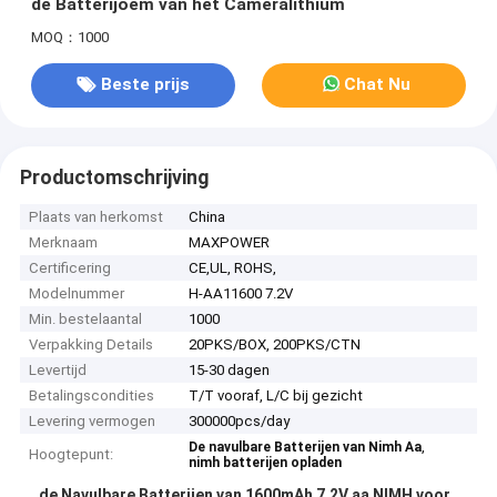
de Batterijoem van het Cameralithium
MOQ：1000
Beste prijs
Chat Nu
Productomschrijving
Plaats van herkomst
China
Merknaam
MAXPOWER
Certificering
CE,UL, ROHS,
Modelnummer
H-AA11600 7.2V
Min. bestelaantal
1000
Verpakking Details
20PKS/BOX, 200PKS/CTN
Levertijd
15-30 dagen
Betalingscondities
T/T vooraf, L/C bij gezicht
Levering vermogen
300000pcs/day
,
De navulbare Batterijen van Nimh Aa
Hoogtepunt:
nimh batterijen opladen
de Navulbare Batterijen van 1600mAh 7.2V aa NIMH voor