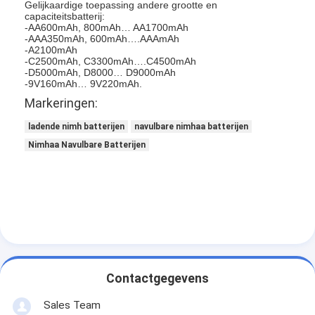
Gelijkaardige toepassing andere grootte en
capaciteitsbatterij:
-AA600mAh, 800mAh… AA1700mAh
-AAA350mAh, 600mAh….AAAmAh
-A2100mAh
-C2500mAh, C3300mAh….C4500mAh
-D5000mAh, D8000… D9000mAh
-9V160mAh… 9V220mAh.
Markeringen:
ladende nimh batterijen
navulbare nimhaa batterijen
Nimhaa Navulbare Batterijen
Contactgegevens
Sales Team