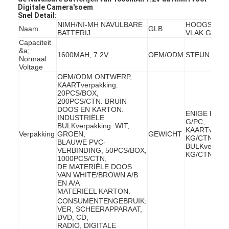
Digitale Camera'soem
Snel Detail:
NIMH/NI-MH NAVULBARE
HOOGSTE G
Naam
GLB
BATTERIJ
VLAK GLB
Capaciteit
&a;
1600MAH, 7.2V
OEM/ODM
STEUN
Normaal
Voltage
OEM/ODM ONTWERP,
KAARTverpakking.
20PCS/BOX,
200PCS/CTN. BRUIN
DOOS EN KARTON.
ENIGE PC: **
INDUSTRIËLE
G/PC,
BULKverpakking: WIT,
KAARTverpak
Verpakking
GROEN,
GEWICHT
KG/CTN
BLAUWE PVC-
BULKverpakk
VERBINDING, 50PCS/BOX,
KG/CTN
1000PCS/CTN,
DE MATERIËLE DOOS
VAN WHITE/BROWN A/B
EN A/A
MATERIEEL KARTON.
CONSUMENTENGEBRUIK:
VER, SCHEERAPPARAAT,
DVD, CD,
RADIO, DIGITALE