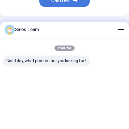
Chatten
Geadviseerde Producten
Sales Team
2:40 PM
Good day, what product are you looking for?
SC2500mAh 1.2V Ni-
Navulbare Batterij
de Navulbare B
MH oplaadbare
van de Lossingsnimh
IEC62133 van
batterij met 1000
van AA2500
250mAh 300m
cycli lange
2500mAh 1.2V de
Nimh
levensduur en hoge
Zelf
Beste prijs
Beste prijs
Beste pri
capaciteit
Thuis
Desktop Site