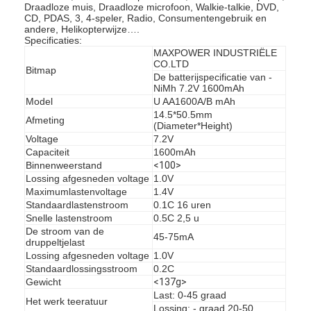
Draadloze muis, Draadloze microfoon, Walkie-talkie, DVD,
Fabrieksreis
CD, PDAS, 3, 4-speler, Radio, Consumentengebruik en
andere, Helikopterwijze….
Specificaties:
Kwaliteitscontrole
MAXPOWER INDUSTRIËLE
CO.LTD
Bitmap
Contacteer ons
De batterijspecificatie van -
NiMh 7.2V 1600mAh
Model
U AA1600A/B mAh
Nieuws
14.5*50.5mm
Afmeting
(Diameter*Height)
Chat Nu
Voltage
7.2V
Capaciteit
1600mAh
Binnenweerstand
<100>
Lossing afgesneden voltage
1.0V
Maximumlastenvoltage
1.4V
lithiumlifepo4 batterij
Standaardlastenstroom
0.1C 16 uren
Snelle lastenstroom
0.5C 2,5 u
lithium ionen navulbare batterijen
De stroom van de
45-75mA
druppeltjelast
Lossing afgesneden voltage
1.0V
Lithium Polymer batterij
Standaardlossingsstroom
0.2C
Gewicht
<137g>
energieaccu's
Last: 0-45 graad
Het werk teeratuur
Lossing: - graad 20-50