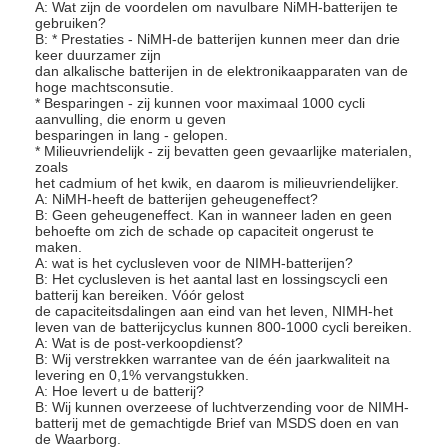
Primaire Lithiumbatterij
A: Wat zijn de voordelen om navulbare NiMH-batterijen te
gebruiken?
B: * Prestaties - NiMH-de batterijen kunnen meer dan drie
hybride autobatterij
keer duurzamer zijn
dan alkalische batterijen in de elektronikaapparaten van de
hoge machtsconsutie.
* Besparingen - zij kunnen voor maximaal 1000 cycli
aanvulling, die enorm u geven
besparingen in lang - gelopen.
* Milieuvriendelijk - zij bevatten geen gevaarlijke materialen,
zoals
het cadmium of het kwik, en daarom is milieuvriendelijker.
A: NiMH-heeft de batterijen geheugeneffect?
B: Geen geheugeneffect. Kan in wanneer laden en geen
behoefte om zich de schade op capaciteit ongerust te
maken.
A: wat is het cyclusleven voor de NIMH-batterijen?
B: Het cyclusleven is het aantal last en lossingscycli een
batterij kan bereiken. Vóór gelost
de capaciteitsdalingen aan eind van het leven, NIMH-het
leven van de batterijcyclus kunnen 800-1000 cycli bereiken.
A: Wat is de post-verkoopdienst?
B: Wij verstrekken warrantee van de één jaarkwaliteit na
levering en 0,1% vervangstukken.
A: Hoe levert u de batterij?
B: Wij kunnen overzeese of luchtverzending voor de NIMH-
batterij met de gemachtigde Brief van MSDS doen en van
de Waarborg.