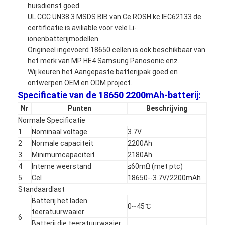
huisdienst goed
UL CCC UN38.3 MSDS BIB van Ce ROSH kc IEC62133 de
certificatie is aviliable voor vele Li-
ionenbatterijmodellen
Origineel ingevoerd 18650 cellen is ook beschikbaar van
het merk van MP HE4 Samsung Panosonic enz.
Wij keuren het Aangepaste batterijpak goed en
ontwerpen OEM en ODM project.
Specificatie van de 18650 2200mAh-batterij:
Nr
Punten
Beschrijving
Normale Specificatie
1
Nominaal voltage
3.7V
2
Normale capaciteit
2200Ah
3
Minimumcapaciteit
2180Ah
4
Interne weerstand
≤60mΩ (met ptc)
5
Cel
18650--3.7V/2200mAh
Standaardlast
Batterij het laden
0~45℃
teeratuurwaaier
6
Batterij die teeratuurwaaier