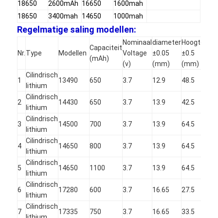
Primaire Lithiumbatterij
18650
2600mAh
16650
1600mah
18650
3400mah
14650
1000mah
hybride autobatterij
Regelmatige saling modellen:
Nominaal
diameter
Hoogte
Capaciteit
Nr.
Type
Modellen
Voltage
±0.05
±0.5
(mAh)
(v)
(mm)
(mm)
Cilindrisch
1
13490
650
3.7
12.9
48.5
lithium
Cilindrisch
2
14430
650
3.7
13.9
42.5
lithium
Cilindrisch
3
14500
700
3.7
13.9
64.5
lithium
Cilindrisch
4
14650
800
3.7
13.9
64.5
lithium
Cilindrisch
5
14650
1100
3.7
13.9
64.5
lithium
Cilindrisch
6
17280
600
3.7
16.65
27.5
lithium
Cilindrisch
7
17335
750
3.7
16.65
33.5
lithium