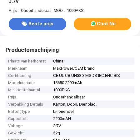
3.7V
Prijs：Onderhandelbaar
MOQ：1000PKS
Beste prijs
Chat Nu
Productomschrijving
Plaats van herkomst
China
Merknaam
MaxPower/OEM brand
Certificering
CE UL CB UN38.3 MSDS IEC ENC BIS
Modelnummer
18650 2200mAh
Min. bestelaantal
1000PKS
Prijs
Onderhandelbaar
Verpakking Details
Karton, Doos, Dienblad.
Batterijtype
Li-ionencel
Capaciteit
2200mAH
Voltage
3.7V
Gewicht
52g