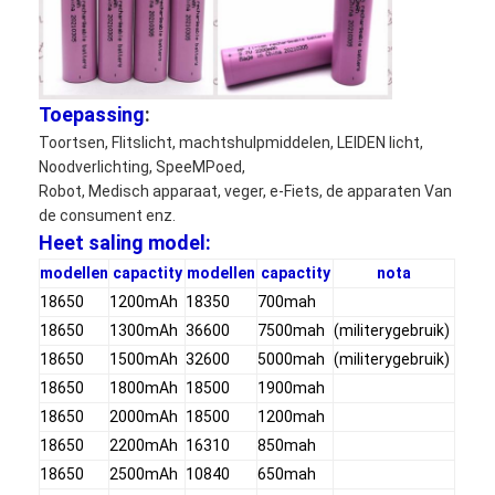
NiMH oplaadbare batterijen
NiCd-oplaadbare batterijen
LCD Battery Charger
Toepassing
:
Toortsen, Flitslicht, machtshulpmiddelen, LEIDEN licht,
NiMH accu 's
Noodverlichting, SpeeMPoed,
Robot, Medisch apparaat, veger, e-Fiets, de apparaten Van
NiCd accu packs
de consument enz.
Heet saling model:
Lithium ion accu 's
modellen
capactity
modellen
capactity
nota
18650
1200mAh
18350
700mah
Oplaadbare Staafla batterij
18650
1300mAh
36600
7500mah
(militerygebruik)
noodverlichtingbatterij
18650
1500mAh
32600
5000mah
(militerygebruik)
18650
1800mAh
18500
1900mah
De Batterij van Li Mno2
18650
2000mAh
18500
1200mah
18650
2200mAh
16310
850mah
De Batterij van Li Socl2
18650
2500mAh
10840
650mah