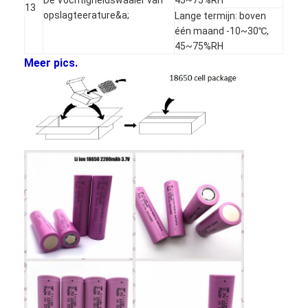
13
Fabrieksreis
opslagteerature&a;
Lange termijn: boven
één maand -10~30℃,
Kwaliteitscontrole
45~75%RH
Meer pics.
Contacteer ons
Nieuws
Chat Nu
lithiumlifepo4 batterij
lithium ionen navulbare batterijen
Lithium Polymer batterij
energieaccu's