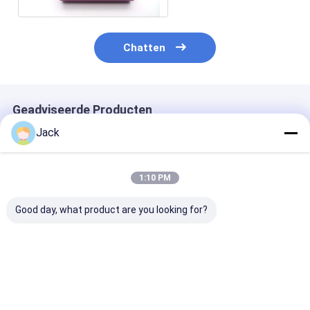
Chatten
Geadviseerde Producten
Jack
1:10 PM
Good day, what product are you looking for?
INR18500 Lithium-
Klasse A INR18350
2300mAh 3.7V
ion batterij 2000mAh
Lithium-ion batterij
Lithium Ion
Hoge capaciteit 3.7V
3.7V 900mAh Hoge
Batterijen CB 
oplaadbare Li-ion
capaciteit
IEC2133 CB
batterij
oplaadbare batterij
Beste prijs
Beste prijs
Beste pri