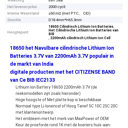
Waarborg
Één Jaar
Het levenscyclus
2000 cycli
Interne Weerstand
≤60 mΩ (met PTC、 CID)
Grootte
D18.4mm*H65.3mm
,
18650 Cilindrisch Lithium Ion Batteries
Het Cilindrische Lithium Ion Batteries van
Hoogtepunt:
BIB
,
2200mAh cilindrisch Lithium Ion Cell
18650 het Navulbare cilindrische Lithium Ion
Batteries 3.7V van 2200mAh 3.7V populair in
de markt van India
digitale producten met het CITIZENSE BAND
van Ce BIB IEC2133
Lithium Ion Battery 18650 2200mAh 3.7V (de
reeksmodellen zijn zoals hieronder)
Hoge hoogste of Met platte kop is beschikbaar
Normaal type Li-Ionencel of Hoog Tarief 5C 10C 25C 20C
met klantenontwerp
Het embleem met het merk van MaxPower of OEM
Keur de proeforde rond 1K met de koeriers huis-aan-