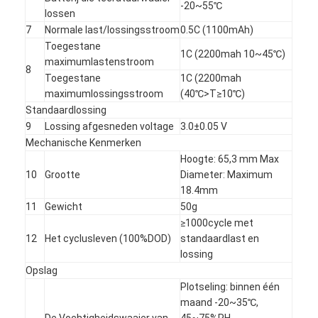
-20~55℃
lossen
7
Normale last/lossingsstroom
0.5C (1100mAh)
Toegestane
1C (2200mah 10~45℃)
maximumlastenstroom
8
Toegestane
1C (2200mah
maximumlossingsstroom
(40℃>T≥10℃)
Standaardlossing
9
Lossing afgesneden voltage
3.0±0.05 V
Mechanische Kenmerken
Hoogte: 65,3 mm Max
10
Grootte
Diameter: Maximum
18.4mm
11
Gewicht
50g
≥1000cycle met
Huis
12
Het cyclusleven (100%DOD)
standaardlast en
lossing
Producten
Opslag
Plotseling: binnen één
Ongeveer ons
maand -20~35℃,
De Vochtigheidswaaier van
45~75%RH