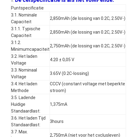
1.
Puntspecificatie
3.1. Nominale
2,850mAh (de lossing van 0.2C, 2.50V-)
Capaciteit
3.1.1. Typische
2,850mAh (de lossing van 0.2C, 2.50V-)
Capaciteit
3.1.2.
2,750mAh (de lossing van 0.2C, 2.50V-)
Minimumcapaciteit
3.2. Het laden
4.20 ± 0,05 V
Voltage
3.3. Nominaal
3.65V (0.2C-lossing)
Voltage
3.4. Het laden
CCCV (constant voltage met beperkte
Methode
stroom)
3.5. Ladende
Huidige
1,375mA
Standaardlast:
3.6. Het laden Tijd
3hours
Standaardlast:
3.7. Max.
2,750mA (niet voor het cyclusleven)