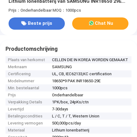
Lithium Ionenbatterij van SAMSUNG INR18650 29E
11.1V Custimized Pak het Militaire Apparaat kc
Prijs：Onderhandelbaar
MOQ：1000pcs
Beste prijs
Chat Nu
Productomschrijving
Plaats van herkomst
CELLEN DIE IN KOREA WORDEN GEMAAKT
Merknaam
SAMSUNG
Certificering
UL, CB, IEC62133,KC certification
Modelnummer
18650*9 PAK INR18650-29E
Min. bestelaantal
1000pcs
Prijs
Onderhandelbaar
Verpakking Details
1PK/box, 24pKs/ctn
Levertijd
7-30days
Betalingscondities
L / C, T / T, Western Union
Levering vermogen
500,000pcs/day
Materiaal
Lithium Ionenbatterij