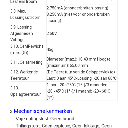
Lastenstroom
2,750mA (ononderbroken lossing)
3.8. Max.
8,250mA (niet voor ononderbroken
Lossingsstroom
lossing)
3.9. Lossing
Afgesneden
2.50V
Voltage
3.10. CeMPewicht
45g
(max. (G))
Diameter (max.): 18,40 mm Hoogte
3.11. Celafmeting
(maximum): 65,00 mm
3.12. Werkende
(De Teeratuur van de Celoppervlakte)
Teeratuur
Last: 0 aan 45°C-Lossing: -20 aan 60°C
1 jaar: -20~25°C (1*-)/3 maanden:
3.13.
-20~45°C (1*-)/1 maand: -20~60°C
Opslagteeratuur
Huis
(1*)
Producten
Mechanische kenmerken
2.
Vrije dalingstest: Geen brand.
Ongeveer ons
Trillingstest: Geen explosie, Geen lekkage, Geen