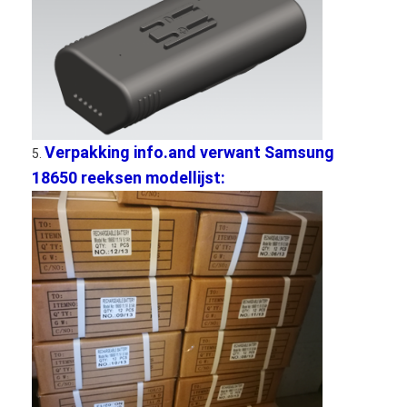
Primaire Lithiumbatterij
hybride autobatterij
Verpakking info.and verwant Samsung
5.
18650 reeksen modellijst: