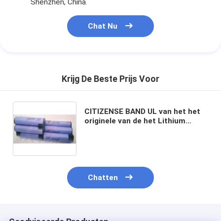
Shenzhen, China.
Chat Nu
Krijg De Beste Prijs Voor
CITIZENSE BAND UL van het het
originele van de het Lithium
Ionenbatterij van SAMSUNG
INR18650 29E 11.1V Custimized
Pak het Militaire Apparaat kc
Chatten