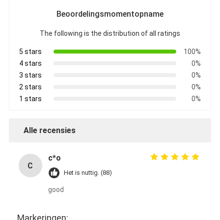
Beoordelingsmomentopname
The following is the distribution of all ratings
5 stars
100%
4 stars
0%
3 stars
0%
2 stars
0%
1 stars
0%
Alle recensies
c*o
C
Het is nuttig. (88)
good
Markeringen: