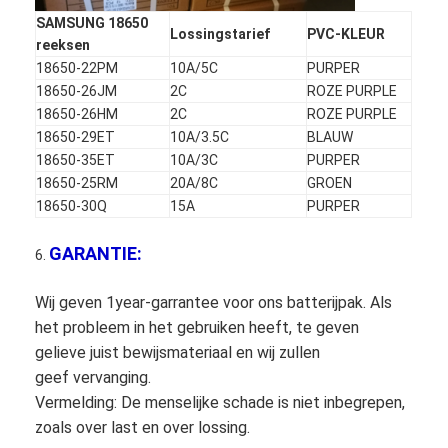
SAMSUNG 18650
Lossingstarief
PVC-KLEUR
reeksen
18650-22PM
10A/5C
PURPER
18650-26JM
2C
ROZE PURPLE
18650-26HM
2C
ROZE PURPLE
18650-29ET
10A/3.5C
BLAUW
18650-35ET
10A/3C
PURPER
18650-25RM
20A/8C
GROEN
18650-30Q
15A
PURPER
GARANTIE:
6.
Wij geven 1year-garrantee voor ons batterijpak. Als
het probleem in het gebruiken heeft, te geven
gelieve juist bewijsmateriaal en wij zullen
geef vervanging.
Vermelding: De menselijke schade is niet inbegrepen,
zoals over last en over lossing.