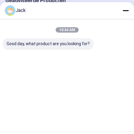
Geadviseerde Producten
Jack
10:44 AM
Good day, what product are you looking for?
INR18500 Lithium-
Klasse A INR18350
2300mAh 3.7V
ion batterij 2000mAh
Lithium-ion batterij
Lithium Ion
Hoge capaciteit 3.7V
3.7V 900mAh Hoge
Batterijen CB 
oplaadbare Li-ion
capaciteit
IEC2133 CB
batterij
oplaadbare batterij
Beste prijs
Beste prijs
Beste pri
Thuis
Desktop Site
Sitemap
Privacybeleid
Kwaliteit
lithiumlifepo4 batterij
China Fabriek.Copyright © 2026
MAXPOWER INDUSTRIAL CO.,LTD. All Rights Reserved.