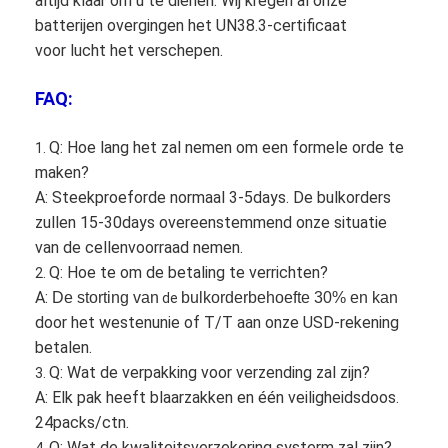
altijd klaar om u te dienen. Wij kregen al onze
batterijen overgingen het UN38.3-certificaat
voor lucht het verschepen.
FAQ:
Q: Hoe lang het zal nemen om een formele orde te
1.
maken?
A: Steekproeforde normaal 3-5days. De bulkorders
zullen 15-30days overeenstemmend onze situatie
van de cellenvoorraad nemen.
Q: Hoe te om de betaling te verrichten?
2.
A:
De storting van
bulkorderbehoefte 30% en kan
de
door het westenunie of T/T aan onze USD-rekening
betalen.
Q: Wat de verpakking voor verzending zal zijn?
3.
A: Elk pak heeft blaarzakken en één veiligheidsdoos.
24packs/ctn.
Q: Wat de kwaliteitsverzekering systerm zal zijn?