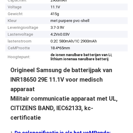
Capaciteit
2900mAh
Voltage
11.1V
Gewicht
415g
Kleur
met purpere pvc-shell
Leveringsvoltage
3.7-3.9V
Lastenvoltage
4.2V±0.03V
lastenstroom
0.2C 580mAh/1C 2900mAh
CeMProotte
18.4*65mm
,
de ionen navulbare batterijen van Li
Hoogtepunt:
lithium ionenaa navulbare batterij
Origineel Samsung de batterijpak van
INR18650 29E 11.1V voor medisch
apparaat
Militair communicatie apparaat met UL,
CITIZENS BAND, IEC62133, kc-
certificatie
De celspecificatie is als het voMPende: