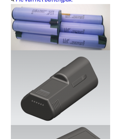
NiMH oplaadbare batterijen
NiCd-oplaadbare batterijen
LCD Battery Charger
NiMH accu 's
NiCd accu packs
Lithium ion accu 's
Oplaadbare Staafla batterij
noodverlichtingbatterij
De Batterij van Li Mno2
De Batterij van Li Socl2