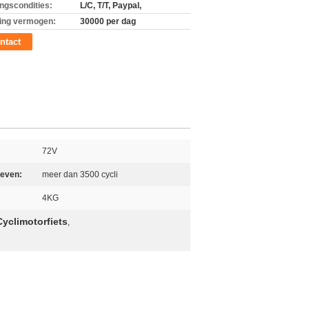
ingscondities:
L/C, T/T, Paypal,
ing vermogen:
30000 per dag
ntact
72V
leven:
meer dan 3500 cycli
4KG
Cyclimotorfiets
,