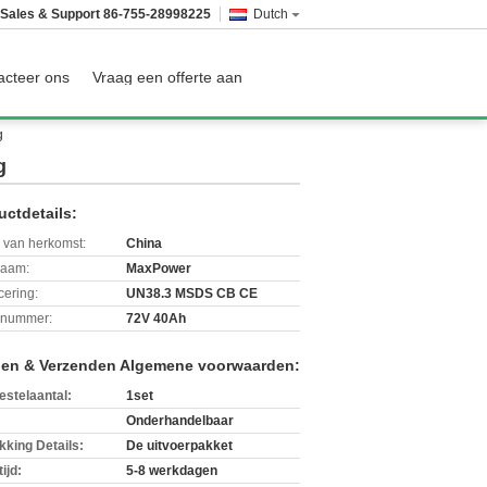
Sales & Support
86-755-28998225
Dutch
acteer ons
Vraag een offerte aan
g
g
uctdetails:
 van herkomst:
China
aam:
MaxPower
icering:
UN38.3 MSDS CB CE
lnummer:
72V 40Ah
len & Verzenden Algemene voorwaarden:
estelaantal:
1set
Onderhandelbaar
kking Details:
De uitvoerpakket
ijd:
5-8 werkdagen