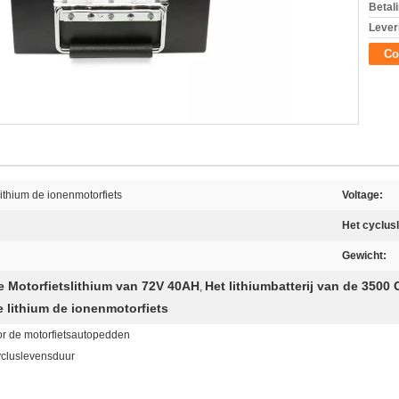
Betal
Lever
Co
lithium de ionenmotorfiets
Voltage:
Het cyclus
Gewicht:
de Motorfietslithium van 72V 40AH
Het lithiumbatterij van de 3500 
,
e lithium de ionenmotorfiets
oor de motorfietsautopedden
cycluslevensduur