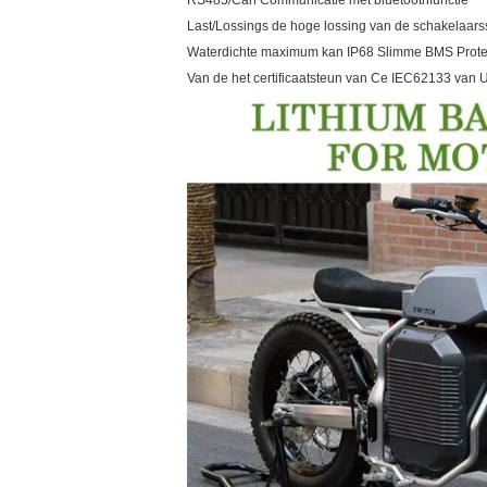
RS485/Can Communicatie met bluetoothfunctie
Last/Lossings de hoge lossing van de schakelaarss
Waterdichte maximum kan IP68 Slimme BMS Protec
Van de het certificaatsteun van Ce IEC62133 van 