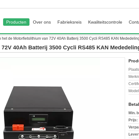
Producten
Over ons
Fabrieksreis
Kwaliteitscontrole
Cont
n het de Motorfietslithium van 72V 40Ah Batterij 3500 Cycli RS485 KAN Mededelin
n 72V 40Ah Batterij 3500 Cycli RS485 KAN Mededelin
Prod
Plaats
Merkn
Certif
Mode
Beta
Min. b
Prijs:
Verpa
Levert