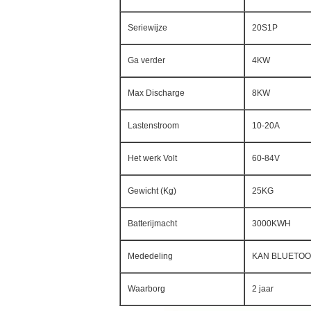
Seriewijze
20S1P
Ga verder
4KW
Max Discharge
8KW
Lastenstroom
10-20A
Het werk Volt
60-84V
Gewicht (Kg)
25KG
Batterijmacht
3000KWH
Mededeling
KAN BLUETO
Waarborg
2 jaar