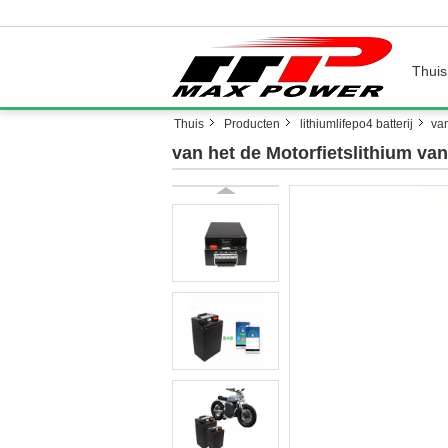
Thuis
Thuis
Producten
lithiumlifepo4 batterij
va
van het de Motorfietslithium va