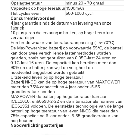
Opslagteeratuur
minus 20 - 70 graad
Capaciteit op hoge teeratuur
4500mAh
Het cyclusleven
500-1000 cycli
Concurrentievoordeel:
4 jaar garantie sinds de datum van levering van onze
fabriek
10 plus jaren die ervaring in batterij op hoge teeratuur
vervaardigen
Een brede waaier van teeratuuraanpassing (- 5~70°C)
De MaxPowernicad batterij op voorwaarde 55℃, de batterij
kan door twee verschillende lastenmethodes worden
geladen, zoals het gebruiken van 0.05C-last 24 uren en
0.1C-last 16 uren. De capaciteit kan bereiken meer dan
90% en de batterij kan wijd op veiligheid en
noodverlichtinggebied worden gebruikt.
Uitstekend leven bij op hoge teeratuur
Batterij Ni-CD kan de op hoge teeratuur van MAXPOWER
meer dan 75%-capaciteit na 4 jaar onder -5-55
graadteeratuur houden
MAXPOWER de batterij op hoge teeratuur kan aan
Huis
ICEL1010, en60598-2-22 en de internationale normen van
IEC61951 voldoen. De eersteklas technologie van de lange
batterij op hoge teeratuur van leven Ni-CD die meer dan
Producten
75%-capaciteit na 6 jaar onder -5-55 graadteeratuur kan
nog houden
Noodverlichtingbatterijen
Ongeveer ons