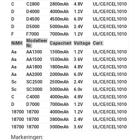
NiMH oplaadbare batterijen
C
C2800
2800mAh
4.8V
UL/CE/ICEL1010
D
D4000
4000mAh
1.2V
UL/CE/ICEL1010
NiCd-oplaadbare batterijen
D
D4500
4500mAh
6.0V
UL/CE/ICEL1010
D
D5000
5000mAh
2.4V
UL/CE/ICEL1010
LCD Battery Charger
F
F7000
7000mAh
1.2V
UL/CE/ICEL1010
Modelleer
NiMH
Capaciteit
Voltage
Cert.
NiMH accu 's
Nr.
Aa
AA1300
1300mAh
1.2V
UL/CE/ICEL1010
NiCd accu packs
Aa
AA1500
1500mAh
3.6V
UL/CE/ICEL1010
Aa
AA1800
1800mAh
4.8V
UL/CE/ICEL1010
Lithium ion accu 's
Aa
AA2000
2000mAh
6.0V
UL/CE/ICEL1010
Sc
SC2500
2500mAh
2.4V
UL/CE/ICEL1010
Oplaadbare Staafla batterij
Sc
SC3000
3000mAh
6.0v
UL/CE/ICEL1010
C
C4000
4000mAh
4.8V
UL/CE/ICEL1010
noodverlichtingbatterij
D
D7000
7000mAh
1.2V
UL/CE/ICEL1010
18700
18700
4000mAh
1.2V
UL/CE/ICEL1010
De Batterij van Li Mno2
18700
18700
3800mAh
2.4V
UL/CE/ICEL1010
18700
18700
3000mAh
3.6V
UL/CE/ICEL1010
De Batterij van Li Socl2
Markeringen: