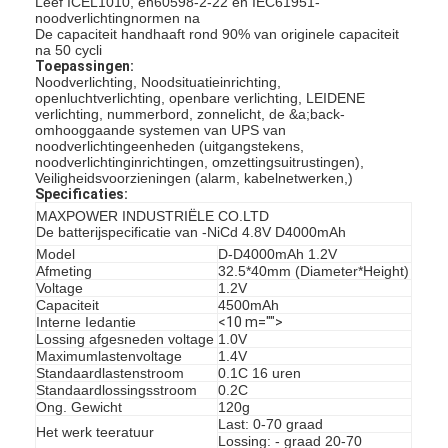
Leef ICEL1010, en60598-2-22 en IEC61951-
noodverlichtingnormen na
De capaciteit handhaaft rond 90% van originele capaciteit
na 50 cycli
Toepassingen:
Noodverlichting, Noodsituatieinrichting,
openluchtverlichting, openbare verlichting, LEIDENE
verlichting, nummerbord, zonnelicht, de &a;back-
omhooggaande systemen van UPS van
noodverlichtingeenheden (uitgangstekens,
noodverlichtinginrichtingen, omzettingsuitrustingen),
Veiligheidsvoorzieningen (alarm, kabelnetwerken,)
Specificaties:
MAXPOWER INDUSTRIËLE CO.LTD
De batterijspecificatie van -NiCd 4.8V D4000mAh
Model
D-D4000mAh 1.2V
Afmeting
32.5*40mm (Diameter*Height)
Voltage
1.2V
Capaciteit
4500mAh
Interne Iedantie
<10 m="">
Lossing afgesneden voltage
1.0V
Maximumlastenvoltage
1.4V
Standaardlastenstroom
0.1C 16 uren
Standaardlossingsstroom
0.2C
Ong. Gewicht
120g
Last: 0-70 graad
Het werk teeratuur
Lossing: - graad 20-70