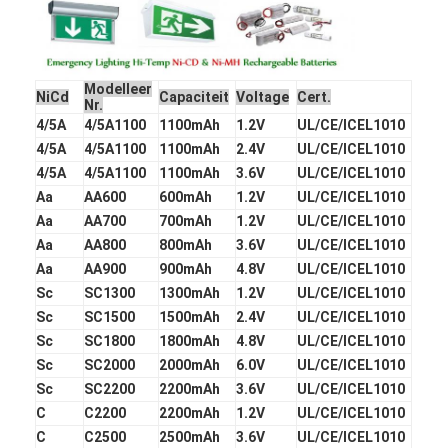
Fabrieksreis
Kwaliteitscontrole
Modelleer
NiCd
Capaciteit
Voltage
Cert.
Nr.
Contacteer ons
4/5A
4/5A1100
1100mAh
1.2V
UL/CE/ICEL1010
4/5A
4/5A1100
1100mAh
2.4V
UL/CE/ICEL1010
Nieuws
4/5A
4/5A1100
1100mAh
3.6V
UL/CE/ICEL1010
Chat Nu
Aa
AA600
600mAh
1.2V
UL/CE/ICEL1010
Aa
AA700
700mAh
1.2V
UL/CE/ICEL1010
Aa
AA800
800mAh
3.6V
UL/CE/ICEL1010
Aa
AA900
900mAh
4.8V
UL/CE/ICEL1010
lithiumlifepo4 batterij
Sc
SC1300
1300mAh
1.2V
UL/CE/ICEL1010
Sc
SC1500
1500mAh
2.4V
UL/CE/ICEL1010
lithium ionen navulbare batterijen
Sc
SC1800
1800mAh
4.8V
UL/CE/ICEL1010
Sc
SC2000
2000mAh
6.0V
UL/CE/ICEL1010
Lithium Polymer batterij
Sc
SC2200
2200mAh
3.6V
UL/CE/ICEL1010
C
C2200
2200mAh
1.2V
UL/CE/ICEL1010
energieaccu's
C
C2500
2500mAh
3.6V
UL/CE/ICEL1010