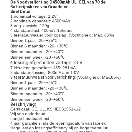
De Noodverlichting D4500mAh UL ICEL van 70 de
Batterijpakken van Graadnicd
Snel Detail:
1 nominaal voltage: 1.2V
2 nominale capaciteit: 4500mAh
3 ong. gewicht: 120g
4 standaardlast: 400mA×15hours
5 teeratuurwaaier voor opslag: (Vochtigheid: Max. 85%)
Binnen 1 jaar: -20~+25℃
Binnen 6 maanden: -20~+30℃
Binnen maanden: -20~+40℃
Binnen een week: -20~+50℃
lossing afgesneden voltage: 3.0V
6
7
kietelend gevoellast: 135~281mA
8 standaardlossing: 800mA aan 1.0V
9
teeratuurwaaier voor verrichting:
(Vochtigheid: Max.85%)
Binnen 1 jaar: -20~+25℃
Binnen 6 maanden: -20~+30℃
Binnen maanden: -20~+40℃
Binnen een week: -20~+50℃
Beschrijving:
Certificaat: CE, UL, KS, IEC61951-1/2
Vrij van onderhoud
Lange houdbaarheid
4 jaar garantie sinds de leveringsdatum van fabriek
Hoge last en lossingsefficiency bij op hoge teeratuur