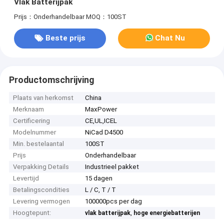
Vlak Batterijpak
Prijs：Onderhandelbaar
MOQ：100ST
Beste prijs
Chat Nu
Productomschrijving
Plaats van herkomst
China
Merknaam
MaxPower
Certificering
CE,UL,ICEL
Modelnummer
NiCad D4500
Min. bestelaantal
100ST
Prijs
Onderhandelbaar
Verpakking Details
Industrieel pakket
Levertijd
15 dagen
Betalingscondities
L / C, T / T
Levering vermogen
100000pcs per dag
Hoogtepunt:
,
vlak batterijpak
hoge energiebatterijen