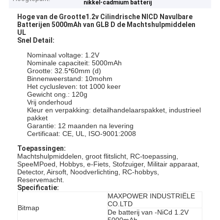
nikkel-cadmium batterij
Hoge van de Grootte1.2v Cilindrische NICD Navulbare
Batterijen 5000mAh van GLB D de Machtshulpmiddelen
UL
Snel Detail:
Nominaal voltage: 1.2V
Nominale capaciteit: 5000mAh
Grootte: 32.5*60mm (d)
Binnenweerstand: 10mohm
Het cyclusleven: tot 1000 keer
Gewicht ong.: 120g
Vrij onderhoud
Kleur en verpakking: detailhandelaarspakket, industrieel
pakket
Garantie: 12 maanden na levering
Certificaat: CE, UL, ISO-9001:2008
Toepassingen:
Machtshulpmiddelen, groot flitslicht, RC-toepassing,
SpeeMPoed, Hobbys, e-Fiets, Stofzuiger, Militair apparaat,
Detector, Airsoft, Noodverlichting, RC-hobbys,
Reservemacht.
Specificatie:
MAXPOWER INDUSTRIËLE
CO.LTD
Bitmap
De batterij van -NiCd 1.2V
5000mAh