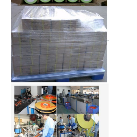
Fabrieksreis
Kwaliteitscontrole
Contacteer ons
Nieuws
Chat Nu
lithiumlifepo4 batterij
lithium ionen navulbare batterijen
Lithium Polymer batterij
energieaccu's