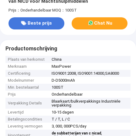
van NICD voor Machtshulpmiddelen
Prijs：Onderhandelbaar
MOQ：100ST
Beste prijs
Chat Nu
Productomschrijving
Plaats van herkomst
China
Merknaam
MaxPower
Certificering
ISO9001:2008, ISO9001:14000,SA8000
Modelnummer
D-D5000mAh
Min. bestelaantal
100ST
Prijs
Onderhandelbaar
Blaarkaart/bulkverpakkings Industriële
Verpakking Details
verpakking
Levertijd
10-15 dagen
Betalingscondities
T / T, L / C
Levering vermogen
3, 000, 000PCS/day
,
de subbatterijen van c nicad
Hoogtepunt: