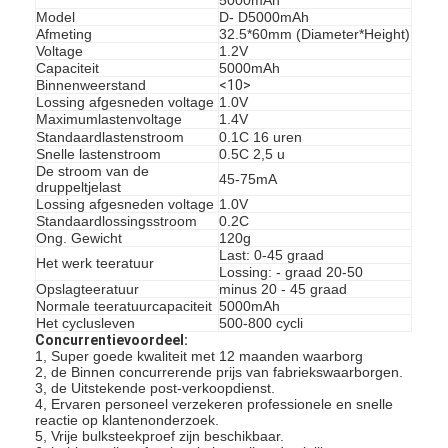
Model
D- D5000mAh
Afmeting
32.5*60mm (Diameter*Height)
Voltage
1.2V
Capaciteit
5000mAh
Binnenweerstand
<10>
Lossing afgesneden voltage
1.0V
Maximumlastenvoltage
1.4V
Standaardlastenstroom
0.1C 16 uren
Snelle lastenstroom
0.5C 2,5 u
De stroom van de
45-75mA
druppeltjelast
Lossing afgesneden voltage
1.0V
Standaardlossingsstroom
0.2C
Ong. Gewicht
120g
Last: 0-45 graad
Het werk teeratuur
Lossing: - graad 20-50
Opslagteeratuur
minus 20 - 45 graad
Normale teeratuurcapaciteit
5000mAh
Het cyclusleven
500-800 cycli
Concurrentievoordeel:
1, Super goede kwaliteit met 12 maanden waarborg
2, de Binnen concurrerende prijs van fabriekswaarborgen.
3, de Uitstekende post-verkoopdienst.
4, Ervaren personeel verzekeren professionele en snelle
reactie op klantenonderzoek.
5, Vrije bulksteekproef zijn beschikbaar.