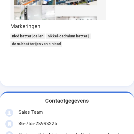
NiMH oplaadbare batterijen
NiCd-oplaadbare batterijen
Markeringen:
LCD Battery Charger
nicd batterijcellen
nikkel-cadmium batterij
NiMH accu 's
de subbatterijen van c nicad
NiCd accu packs
Lithium ion accu 's
Oplaadbare Staafla batterij
noodverlichtingbatterij
Contactgegevens
De Batterij van Li Mno2
Sales Team
De Batterij van Li Socl2
86-755-28998225