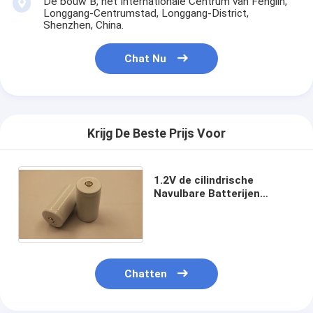
De bouw B, het Internationale Centrum van Fenglin,
Primaire Lithiumbatterij
Longgang-Centrumstad, Longgang-District,
Shenzhen, China.
hybride autobatterij
Chat Nu
Krijg De Beste Prijs Voor
1.2V de cilindrische
Navulbare Batterijen
5000mAh van NICD voor
Machtshulpmiddelen
Chatten