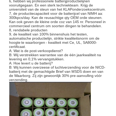
6, hebben wij professionele batterijproductielijnen
vooruitgegaan. En een sterk techniekteam. Krijg de
universiteit van de steun van het KLAPonderzoekscentrum.
7, de productiecapaciteit voor de batterijcel van NIMH aa:
300kpcs/day. Kan de reusachtige qty OEM orde steunen.
Kan ook geven de kleine orde coz van 145 nr. Personeel in
commercieel centrum om soorten dingen te behandelen.
8, rendabele producten
9, de kwaliteit van 100% binnenshuis het testen,
automatische productielijn, strikte kwaliteitsnorm om de
hoogte
te waarborgen
- kwaliteit met Ce, UL, SA8000-
certificaat.
A: Wat is de post-verkoopdienst?
B: Wij verstrekken warrantee van de één jaarkwaliteit na
levering en 0,1% vervangstukken.
A: Hoe levert u de batterij?
B: Wij kunnen overzeese of luchtverzending voor de NICD-
batterij met de gemachtigde Brief van MSDS doen en van
de Waarborg. Zij zijn gewoonlijk 30% pre-aanvulling vóór
verzending.
Huis
Producten
Ongeveer ons