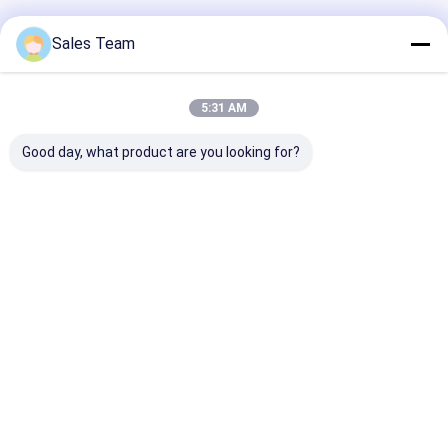
Geadviseerde Producten
Sales Team
5:31 AM
Good day, what product are you looking for?
Navulbare de
10.8V Navulbare de
De Subc NiCd
Batterijcei van 1.2V
Batterijencei van aa
Navulbare Batt
5000mAh NICD voor
800mAh NiCd voor
1.2V 1800mAh
Noodsituatielicht
Militair
hoge Machtsn
Beste prijs
Beste prijs
Beste pri
Thuis
Desktop Site
Sitemap
Privacybeleid
Kwaliteit
lithiumlifepo4 batterij
China Fabriek.Copyright © 2026
MAXPOWER INDUSTRIAL CO.,LTD. All Rights Reserved.