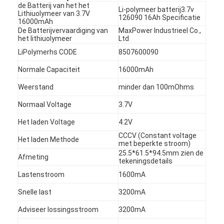
de Batterij van het het
Li-polymeer batterij3.7v
Lithiuolymeer van 3.7V
126090 16Ah Specificatie
16000mAh
De Batterijvervaardiging van
MaxPower Industrieel Co.,
het lithiuolymeer
Ltd
LiPolymerhs CODE
8507600090
Normale Capaciteit
16000mAh
Weerstand
minder dan 100mOhms
Normaal Voltage
3.7V
Het laden Voltage
4.2V
CCCV (Constant voltage
Het laden Methode
met beperkte stroom)
25.5*61.5*94.5mm zien de
Afmeting
tekeningsdetails
Lastenstroom
1600mA
Snelle last
3200mA
Adviseer lossingsstroom
3200mA