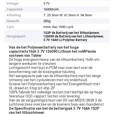
Voltage
3.7V
Capaciteit
16000mAh
Afmeting
T: 25.5mm W: 61.5mm H: 94.5mm
Gewicht
280g
Cycli
meer dan 1000 cycli
,
1S2P de Batterij van het lithiuolymeer
Hoogtepunt:
,
126090 de Batterij van het Lithiuolymeer
3.7V 16AH Li Polymer Battery
Van de het Polymeerbatterij van het hoge
capaciteits16ah 3.7V 126090 Lithium het voMPende
systeem van Tabler
De hoge energieontwerp van de lithiumbatterij 16Ah om
langere werkuren te steunen
Lichtgewicht met buit in PCM voor over last over de
bescherming van de lossingskortsluiting
Het aangepaste pak van de lithiumbatterij met het lange
ontwerp van het cyclusleven met vrij onderhoud
Groene het Polymeerbatterij van het Energielithium met
UL-draad en Stop jst-xhp-2P
100% fabriek het volledige testen met leeftijd die op hoge
teeratuur OQC-rapport testen vóór levering
Van de de vergunningssteun van DG van MSDS UN38.3 de
luchtoverzees overzee en de koeriers huis-aan-huisdienst
De Specificatie van het de batterijpak 3.7V 16Ah 1S2P
van het lithiuolymeer: