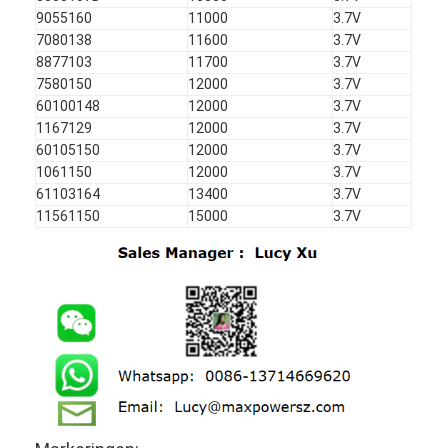
Primaire Lithiumbatterij
9055160
11000
3.7V
7080138
11600
3.7V
hybride autobatterij
8877103
11700
3.7V
7580150
12000
3.7V
60100148
12000
3.7V
1167129
12000
3.7V
60105150
12000
3.7V
1061150
12000
3.7V
61103164
13400
3.7V
11561150
15000
3.7V