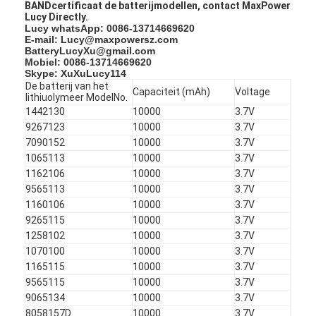
BANDcertificaat de batterijmodellen, contact MaxPower
NiMH oplaadbare batterijen
Lucy Directly.
Lucy whatsApp: 0086-13714669620
NiCd-oplaadbare batterijen
E-mail: Lucy@maxpowersz.com
BatteryLucyXu@gmail.com
Mobiel: 0086-13714669620
LCD Battery Charger
Skype: XuXuLucy114
De batterij van het
Capaciteit (mAh)
Voltage
lithiuolymeer ModelNo.
NiMH accu 's
1442130
10000
3.7V
9267123
10000
3.7V
NiCd accu packs
7090152
10000
3.7V
1065113
10000
3.7V
Lithium ion accu 's
1162106
10000
3.7V
9565113
10000
3.7V
Oplaadbare Staafla batterij
1160106
10000
3.7V
9265115
10000
3.7V
noodverlichtingbatterij
1258102
10000
3.7V
1070100
10000
3.7V
De Batterij van Li Mno2
1165115
10000
3.7V
9565115
10000
3.7V
De Batterij van Li Socl2
9065134
10000
3.7V
8058157D
10000
3.7V