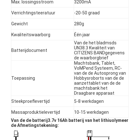
Max. lossingsstroom
3200mA
Verrichtingsteeratuur
-20-50 graad
Gewicht
280g
Kwaliteitswaarborg
Één jaar
Van de het bladmsds
UN38.3 Kwaliteit van
Batterijdocument
CITIZENS BANDgegevens
de waarborgbrief
Machtsbank, Tablet,
VoMPend Systeem, RC-
van de de Autosprong van
Toepassing
Hobbysroborts van de de
aanzettablet van de de
machtsbank het
Draagbare apparaat
Steekproeflevertijd
5-8 werkdagen
Huis
Massaproduktielevertijd
10-15 werkdagen
Producten
Van de de batterij3.7v 16Ah batterij van het lithiuolymeer
de Afmetingstekening:
Ongeveer ons