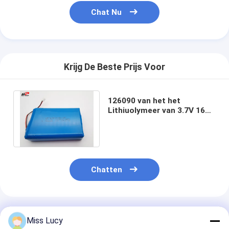
Chat Nu
Krijg De Beste Prijs Voor
126090 van het het
Lithiuolymeer van 3.7V 16AH
1S2P van de Batterijcei
CITIZENS BAND UL
Chatten
Geadviseerde Producten
Miss Lucy