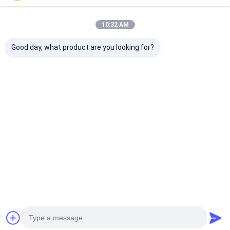
10:32 AM
Good day, what product are you looking for?
8500mAh lithium-
451730HP 210mAh
MP81438HP
polymerbatterij met
3,7V LiPolymer accu
3600mAh 15C
gasmeter IC
voor spraakrecorder
LiPolymer
LiPolymer
Batterijpakket 
batterijpakket
11.1V
Beste prijs
Beste prijs
Beste pri
5960165 3.7V 8.5AH
Thuis
Desktop Site
Sitemap
Privacybeleid
Kwaliteit
lithiumlifepo4 batterij
China Fabriek.Copyright © 2026
MAXPOWER INDUSTRIAL CO.,LTD. All Rights Reserved.