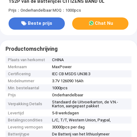
1S2P van de Batterijcei CITIZENS BAND UL
Prijs：Onderhandelbaar
MOQ：1000pcs
Beste prijs
Chat Nu
Productomschrijving
Plaats van herkomst
CHINA
Merknaam
MaxPower
Certificering
IEC CB MSDS UN38.3
Modelnummer
3.7V 126090 16Ah
Min. bestelaantal
1000pcs
Prijs
Onderhandelbaar
Standaard de Uitvoerkarton, de V.N.-
Verpakking Details
Karton, aangepast pakket
Levertijd
5-8 werkdagen
Betalingscondities
L/C, T/T, Western Union, Paypal,
Levering vermogen
30000pcs per dag
Batterijtype
De Batterij van het lithiuolymeer