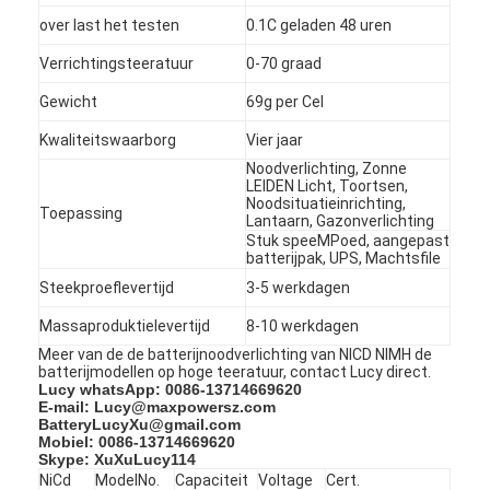
over last het testen
0.1C geladen 48 uren
Verrichtingsteeratuur
0-70 graad
Gewicht
69g per Cel
Kwaliteitswaarborg
Vier jaar
Noodverlichting, Zonne
LEIDEN Licht, Toortsen,
Noodsituatieinrichting,
Toepassing
Lantaarn, Gazonverlichting
Stuk speeMPoed, aangepast
batterijpak, UPS, Machtsfile
Steekproeflevertijd
3-5 werkdagen
Massaproduktielevertijd
8-10 werkdagen
Meer van de de batterijnoodverlichting van NICD NIMH de
Huis
batterijmodellen op hoge teeratuur, contact Lucy direct.
Lucy whatsApp: 0086-13714669620
E-mail: Lucy@maxpowersz.com
Producten
BatteryLucyXu@gmail.com
Mobiel: 0086-13714669620
Skype: XuXuLucy114
Ongeveer ons
NiCd
ModelNo.
Capaciteit
Voltage
Cert.