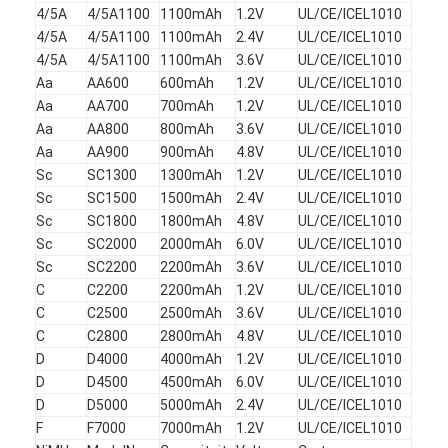
4/5A
4/5A1100
1100mAh
1.2V
UL/CE/ICEL1010
Fabrieksreis
4/5A
4/5A1100
1100mAh
2.4V
UL/CE/ICEL1010
4/5A
4/5A1100
1100mAh
3.6V
UL/CE/ICEL1010
Kwaliteitscontrole
Aa
AA600
600mAh
1.2V
UL/CE/ICEL1010
Aa
AA700
700mAh
1.2V
UL/CE/ICEL1010
Contacteer ons
Aa
AA800
800mAh
3.6V
UL/CE/ICEL1010
Nieuws
Aa
AA900
900mAh
4.8V
UL/CE/ICEL1010
Sc
SC1300
1300mAh
1.2V
UL/CE/ICEL1010
Chat Nu
Sc
SC1500
1500mAh
2.4V
UL/CE/ICEL1010
Sc
SC1800
1800mAh
4.8V
UL/CE/ICEL1010
Sc
SC2000
2000mAh
6.0V
UL/CE/ICEL1010
Sc
SC2200
2200mAh
3.6V
UL/CE/ICEL1010
lithiumlifepo4 batterij
C
C2200
2200mAh
1.2V
UL/CE/ICEL1010
C
C2500
2500mAh
3.6V
UL/CE/ICEL1010
lithium ionen navulbare batterijen
C
C2800
2800mAh
4.8V
UL/CE/ICEL1010
D
D4000
4000mAh
1.2V
UL/CE/ICEL1010
Lithium Polymer batterij
D
D4500
4500mAh
6.0V
UL/CE/ICEL1010
D
D5000
5000mAh
2.4V
UL/CE/ICEL1010
energieaccu's
F
F7000
7000mAh
1.2V
UL/CE/ICEL1010