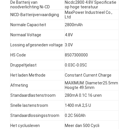
De Batterij van
Nicdc2800 4.8V Specificatie
noodverlichting Ni-CD
op hoge teeratuur
MaxPower Industrieel Co.,
NICD-Batterijvervaardiging
Ltd
Normale Capaciteit
2800mAh
Normaal Voltage
4.8V
Lossing afgesneden voltage
3.0V
HS Code
8507300000
Druppeltjelast
0.03C-0.05C
Het laden Methode
Constant Current Charge
MAXIMUM: Diameter25.5mm
Afmeting
Hoogte 49.5mm
Standaardlastenstroom
280mA 0.1C 16 uren
Snelle lastenstroom
1400 mA 2,5 U
Standaardlossingsstroom
0.2C 560Ah
Het cyclusleven
Meer dan 500 Cycli