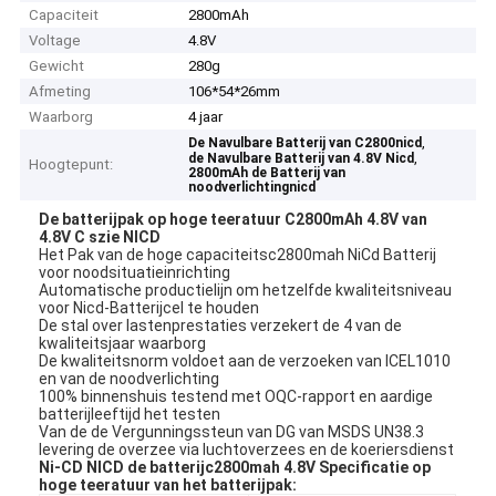
Capaciteit
2800mAh
Voltage
4.8V
Gewicht
280g
Afmeting
106*54*26mm
Waarborg
4 jaar
,
De Navulbare Batterij van C2800nicd
,
de Navulbare Batterij van 4.8V Nicd
Hoogtepunt:
2800mAh de Batterij van
noodverlichtingnicd
De batterijpak op hoge teeratuur C2800mAh 4.8V van
4.8V C szie NICD
Het Pak van de hoge capaciteitsc2800mah NiCd Batterij
voor noodsituatieinrichting
Automatische productielijn om hetzelfde kwaliteitsniveau
voor Nicd-Batterijcel te houden
De stal over lastenprestaties verzekert de 4 van de
kwaliteitsjaar waarborg
De kwaliteitsnorm voldoet aan de verzoeken van ICEL1010
en van de noodverlichting
100% binnenshuis testend met OQC-rapport en aardige
batterijleeftijd het testen
Van de de Vergunningssteun van DG van MSDS UN38.3
levering de overzee via luchtoverzees en de koeriersdienst
Ni-CD NICD de batterijc2800mah 4.8V Specificatie op
hoge teeratuur van het batterijpak: