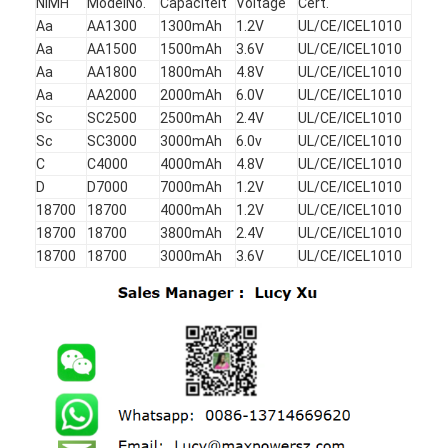
NiMH
ModelNo.
Capaciteit
Voltage
Cert.
NiMH oplaadbare batterijen
Aa
AA1300
1300mAh
1.2V
UL/CE/ICEL1010
Aa
AA1500
1500mAh
3.6V
UL/CE/ICEL1010
NiCd-oplaadbare batterijen
Aa
AA1800
1800mAh
4.8V
UL/CE/ICEL1010
Aa
AA2000
2000mAh
6.0V
UL/CE/ICEL1010
LCD Battery Charger
Sc
SC2500
2500mAh
2.4V
UL/CE/ICEL1010
Sc
SC3000
3000mAh
6.0v
UL/CE/ICEL1010
NiMH accu 's
C
C4000
4000mAh
4.8V
UL/CE/ICEL1010
D
D7000
7000mAh
1.2V
UL/CE/ICEL1010
NiCd accu packs
18700
18700
4000mAh
1.2V
UL/CE/ICEL1010
Lithium ion accu 's
18700
18700
3800mAh
2.4V
UL/CE/ICEL1010
18700
18700
3000mAh
3.6V
UL/CE/ICEL1010
Oplaadbare Staafla batterij
noodverlichtingbatterij
De Batterij van Li Mno2
De Batterij van Li Socl2