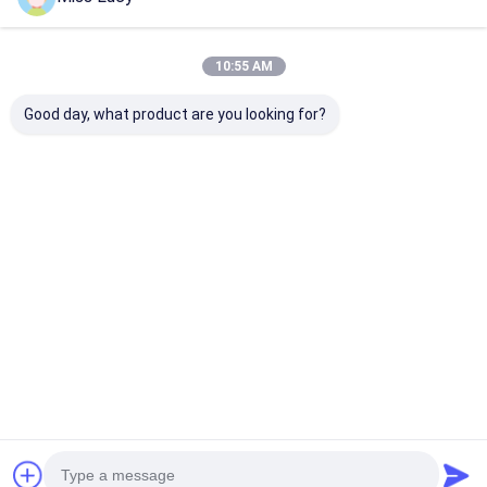
10:55 AM
Good day, what product are you looking for?
Navulbare de
10.8V Navulbare de
De Subc NiCd
Batterijcei van 1.2V
Batterijencei van aa
Navulbare Batt
5000mAh NICD voor
800mAh NiCd voor
1.2V 1800mAh
Noodsituatielicht
Militair
hoge Machtsn
Beste prijs
Beste prijs
Beste pri
Thuis
Desktop Site
Sitemap
Privacybeleid
Kwaliteit
lithiumlifepo4 batterij
China Fabriek.Copyright © 2026
MAXPOWER INDUSTRIAL CO.,LTD. All Rights Reserved.