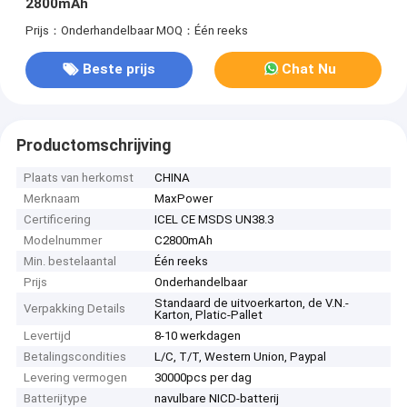
2800mAh
Prijs：Onderhandelbaar
MOQ：Één reeks
Beste prijs
Chat Nu
Productomschrijving
Plaats van herkomst
CHINA
Merknaam
MaxPower
Certificering
ICEL CE MSDS UN38.3
Modelnummer
C2800mAh
Min. bestelaantal
Één reeks
Prijs
Onderhandelbaar
Standaard de uitvoerkarton, de V.N.-
Verpakking Details
Karton, Platic-Pallet
Levertijd
8-10 werkdagen
Betalingscondities
L/C, T/T, Western Union, Paypal
Levering vermogen
30000pcs per dag
Batterijtype
navulbare NICD-batterij