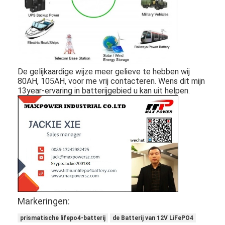
NiMH oplaadbare batterijen
NiCd-oplaadbare batterijen
LCD Battery Charger
De gelijkaardige wijze meer gelieve te hebben wij
NiMH accu 's
80AH, 105AH, voor me vrij contacteren. Wens dit mijn
13year-ervaring in batterijgebied u kan uit helpen
.
NiCd accu packs
Lithium ion accu 's
Oplaadbare Staafla batterij
noodverlichtingbatterij
De Batterij van Li Mno2
Markeringen:
De Batterij van Li Socl2
prismatische lifepo4-batterij
de Batterij van 12V LiFePO4