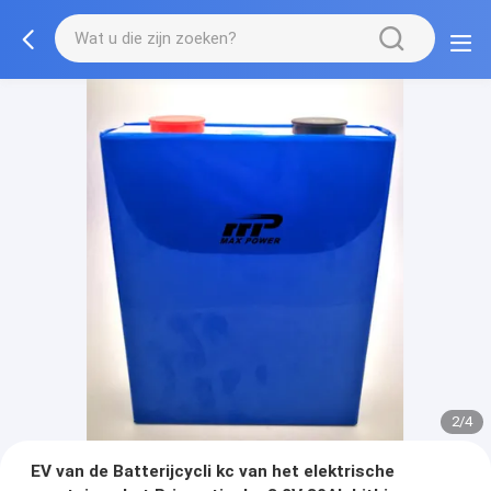
2/4
EV van de Batterijcycli kc van het elektrische