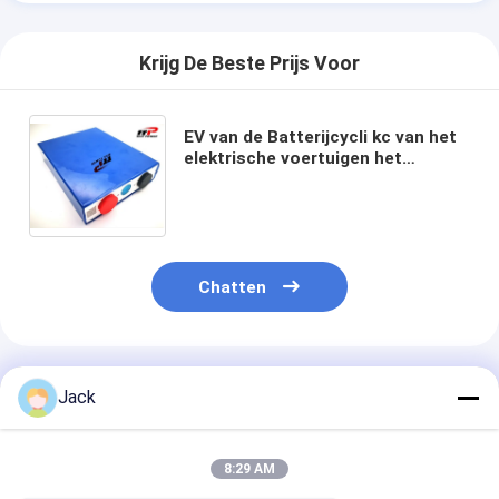
Krijg De Beste Prijs Voor
EV van de Batterijcycli kc van het
elektrische voertuigen het
Prismatische 3.2V 80Ah Lithium
LiFePO4 CITIZENSE BAND ultra
Met lange levensuur UL
Chatten
Geadviseerde Producten
Jack
8:29 AM