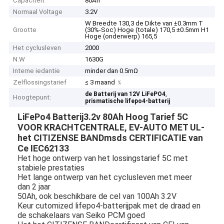
Capaciteit
80Ah
Normaal Voltage
3.2V
W Breedte 130,3 de Dikte van ±0.3mm T
Grootte
(30%-Soc) Hoge (totale) 170,5 ±0.5mm H1
Hoge (onderwerp) 165,5
Het cyclusleven
2000
N.W
1630G
Interne iedantie
minder dan 0.5mΩ
Zelflossingstarief
≤ 3 maand ﹪
,
de Batterij van 12V LiFePO4
Hoogtepunt:
prismatische lifepo4-batterij
LiFePo4 Batterij3.2v 80Ah Hoog Tarief 5C
VOOR KRACHTCENTRALE, EV-AUTO MET UL-
het CITIZENSE BANDmsds CERTIFICATIE van
Ce IEC62133
Het hoge ontwerp van het lossingstarief 5C met
stabiele prestaties
Het lange ontwerp van het cyclusleven met meer
dan 2 jaar
50Ah, ook beschikbare de cel van 100Ah 3.2V
Keur cutomized lifepo4-batterijpak met de draad en
de schakelaars van Seiko PCM goed