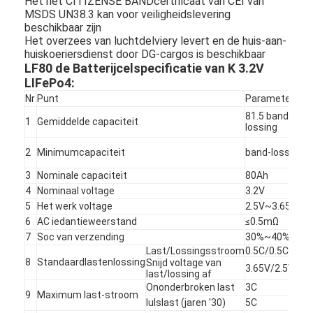
Het het CITIZENSE BANDcertificaat van CEI van
MSDS UN38.3 kan voor veiligheidslevering
beschikbaar zijn
Het overzees van luchtdelviery levert en de huis-aan-
huiskoeriersdienst door DG-cargos is beschikbaar
LF80 de Batterijcelspecificatie van K 3.2V
LIFePo4:
Nr
Punt
Parameter
81.5 band-
1
Gemiddelde capaciteit
lossing
2
Minimumcapaciteit
band-lossing
3
Nominale capaciteit
80Ah
4
Nominaal voltage
3.2V
5
Het werk voltage
2.5V~3.65V
6
AC iedantieweerstand
≤0.5mΩ
7
Soc van verzending
30%~40%SOC
Last/Lossingsstroom
0.5C/0.5C
8
Standaardlastenlossing
Snijd voltage van
3.65V/2.5V
last/lossing af
Ononderbroken last
3C
9
Maximum last-stroom
Iulslast (jaren '30)
5C