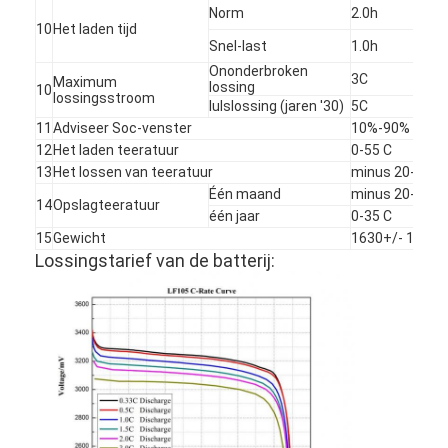
Norm
2.0h
10
Het laden tijd
Snel-last
1.0h
Ononderbroken
3C
Maximum
lossing
10
lossingsstroom
Iulslossing (jaren '30)
5C
11
Adviseer Soc-venster
10%-90% Soc
12
Het laden teeratuur
0-55 C
13
Het lossen van teeratuur
minus 20-55 C
Één maand
minus 20-45 C
14
Opslagteeratuur
één jaar
0-35 C
15
Gewicht
1630+/- 100g
Lossingstarief van de batterij:
Huis
Producten
Ongeveer ons