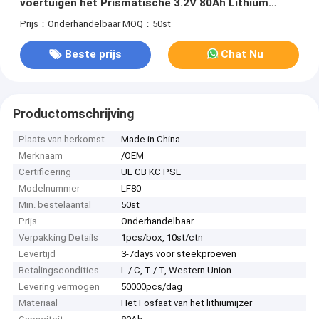
voertuigen het Prismatische 3.2V 80Ah Lithium
LiFePO4 CITIZENSE BAND ultra Met lange levensuur
Prijs：Onderhandelbaar
MOQ：50st
UL
Beste prijs
Chat Nu
Productomschrijving
Plaats van herkomst
Made in China
Merknaam
/OEM
Certificering
UL CB KC PSE
Modelnummer
LF80
Min. bestelaantal
50st
Prijs
Onderhandelbaar
Verpakking Details
1pcs/box, 10st/ctn
Levertijd
3-7days voor steekproeven
Betalingscondities
L / C, T / T, Western Union
Levering vermogen
50000pcs/dag
Materiaal
Het Fosfaat van het lithiumijzer