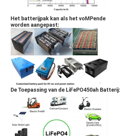
Fabrieksreis
Het batterijpak kan als het voMPende
Kwaliteitscontrole
worden aangepast:
Contacteer ons
Nieuws
Chat Nu
lithiumlifepo4 batterij
De Toepassing van de LiFePO450ah Batterij:
lithium ionen navulbare batterijen
Lithium Polymer batterij
energieaccu's